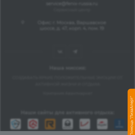
service@fenix-russia.ru
Сервисный центр
Офис: г. Москва, Варшавское
шоссе, д. 47, корп. 4, пом. 19
Наша миссия:
СОЗДАВАТЬ ЯРКИЕ ПОЛОЖИТЕЛЬНЫЕ ЭМОЦИИ ОТ
АКТИВНОЙ ЖИЗНИ И ОТДЫХА
Компания Авантмаркет
Помощь "ЛизаАлерт"
Наши сайты для активного отдыха: