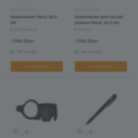
Крепление Fenix ALC-
Крепление для каски/
03
шлема Fenix ALG-04
Достаточно
Много
1 390
₽
/шт
1 290
₽
/шт
+ 69 на счет
+ 64 на счет
В КОРЗИНУ
В КОРЗИНУ