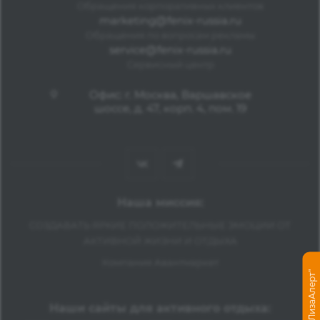
Обращения корпоративных клиентов
marketing@fenix-russia.ru
Обращения по вопросам рекламы
service@fenix-russia.ru
Сервисный центр
Офис: г. Москва, Варшавское
шоссе, д. 47, корп. 4, пом. 19
Наша миссия:
СОЗДАВАТЬ ЯРКИЕ ПОЛОЖИТЕЛЬНЫЕ ЭМОЦИИ ОТ
АКТИВНОЙ ЖИЗНИ И ОТДЫХА
Компания Авантмаркет
Помощь "ЛизаАлерт"
Наши сайты для активного отдыха: