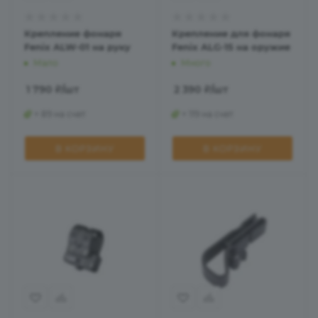
Крепление фонаря
Крепление для фонаря
Fenix ALW-01 на руку
Fenix ALG-15 на оружие
Мало
Много
1 790
₽
/шт
2 390
₽
/шт
+ 89 на счет
+ 119 на счет
В КОРЗИНУ
В КОРЗИНУ