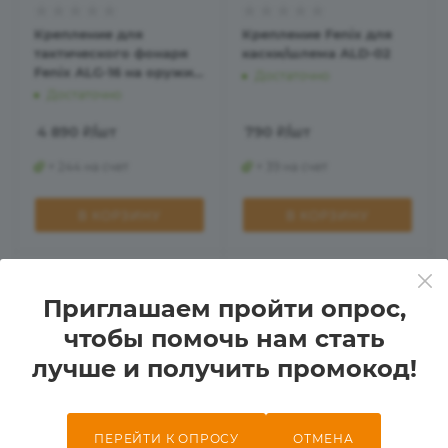
Крепление для
Крепление Fenix для
тактического фонаря
каски/шлема ALD-02
Fenix ALG-16 на оружие
Достаточно
M-Lok
Достаточно
4 890
₽
/шт
790
₽
/шт
+ 244 на счет
+ 39 на счет
В КОРЗИНУ
В КОРЗИНУ
Приглашаем пройти опрос,
чтобы помочь нам стать
лучше и получить промокод!
ПЕРЕЙТИ К ОПРОСУ
ОТМЕНА