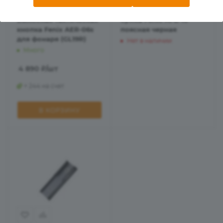
Выносная тактическая
Сумка Fenix AFB-10
кнопка Fenix AER-06s
поясная черная
для фонаря (GL19R)
Нет в наличии
Много
4 890
₽
/шт
+ 244 на счет
В КОРЗИНУ