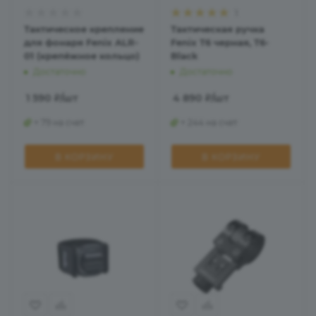
1
Тактическое крепление
Тактическая ручка
для фонаря Fenix ALR-
Fenix T6 черная, T6-
01 (крепёжное кольцо)
Black
Достаточно
Достаточно
1 590
₽
/шт
4 890
₽
/шт
+ 79 на счет
+ 244 на счет
В КОРЗИНУ
В КОРЗИНУ