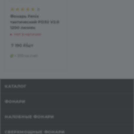
8
Фонарь Fenix
тактический PD32 V2.0
1200 люмен
Нет в наличии
7 190
₽
/шт
+ 359 на счет
КАТАЛОГ
ФОНАРИ
НАЛОБНЫЕ ФОНАРИ
СВЕРХМОЩНЫЕ ФОНАРИ