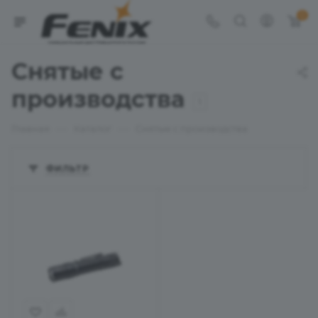
0
Снятые с
производства
1
—
—
Главная
Каталог
Снятые с производства
ФИЛЬТР