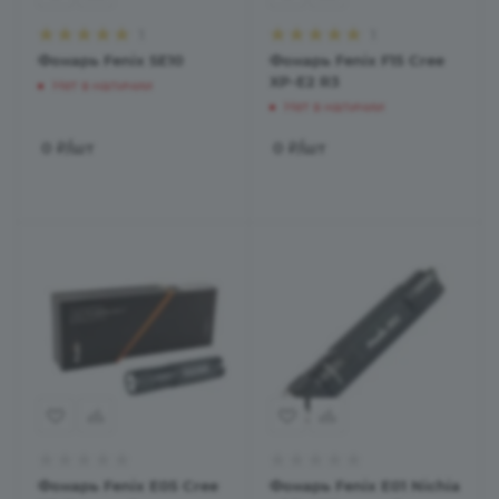
1
1
Фонарь Fenix SE10
Фонарь Fenix F15 Cree
XP-E2 R3
Нет в наличии
Нет в наличии
0
₽
/шт
0
₽
/шт
Фонарь Fenix E05 Cree
Фонарь Fenix E01 Nichia