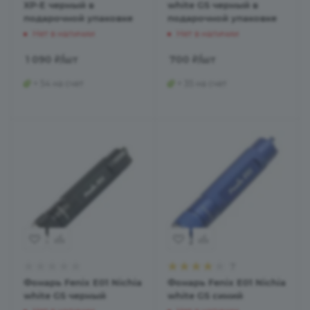
XР-Е черный в
white GS черный в
подарочной упаковке
подарочной упаковке
Нет в наличии
Нет в наличии
1 090
₽
/шт
700
₽
/шт
+ 54 на счет
+ 35 на счет
7
Фонарь Fenix E01 Nichia
Фонарь Fenix E01 Nichia
white GS черный
white GS синий