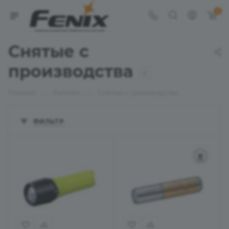
0
Снятые с
производства
9
—
—
Главная
Каталог
Снятые с производства
ФИЛЬТР