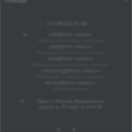
ПОМОЩЬ
+7 499 322-25-80
info@fenix-russia.ru
Обращения по общим вопросам
opt@fenix-russia.ru
Обращения оптовых покупателей
corp@fenix-russia.ru
Обращения корпоративных клиентов
marketing@fenix-russia.ru
Обращения по вопросам рекламы
service@fenix-russia.ru
Сервисный центр
Офис: г. Москва, Варшавское
шоссе, д. 47, корп. 4, пом. 19