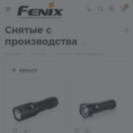
0
Снятые с
производства
2
—
—
Главная
Каталог
Снятые с производства
ФИЛЬТР