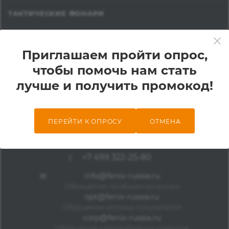
ТАКТИЧЕСКИЕ ФОНАРИ
АККУМУЛЯТОРЫ ДЛЯ ФОНАРЕЙ
Приглашаем пройти опрос,
КОМПАНИЯ
чтобы помочь нам стать
лучше и получить промокод!
ИНФОРМАЦИЯ
ПОМОЩЬ
ПЕРЕЙТИ К ОПРОСУ
ОТМЕНА
+7 499 322-25-80
info@fenix-russia.ru
Обращения по общим вопросам
opt@fenix-russia.ru
Обращения оптовых покупателей
corp@fenix-russia.ru
Обращения корпоративных клиентов