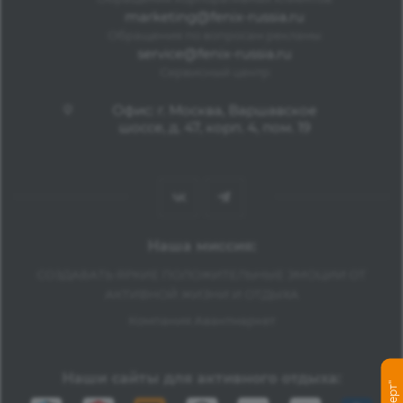
marketing@fenix-russia.ru
Обращения по вопросам рекламы
service@fenix-russia.ru
Сервисный центр
Офис: г. Москва, Варшавское
шоссе, д. 47, корп. 4, пом. 19
Наша миссия:
СОЗДАВАТЬ ЯРКИЕ ПОЛОЖИТЕЛЬНЫЕ ЭМОЦИИ ОТ
АКТИВНОЙ ЖИЗНИ И ОТДЫХА
Компания Авантмаркет
Наши сайты для активного отдыха: