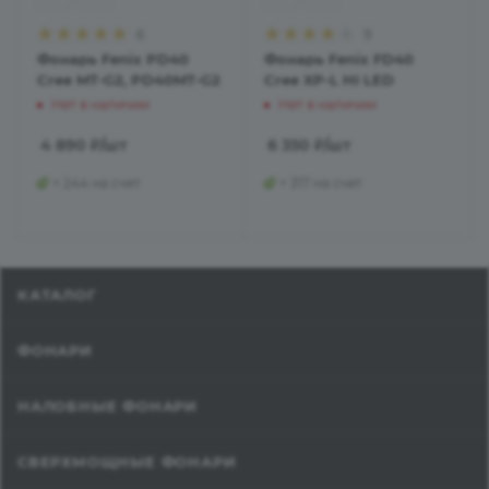
6
9
Фонарь Fenix PD40
Фонарь Fenix FD40
Cree MT-G2, PD40MT-G2
Cree XP-L HI LED
Нет в наличии
Нет в наличии
4 890
₽
/шт
6 350
₽
/шт
+ 244 на счет
+ 317 на счет
КАТАЛОГ
ФОНАРИ
НАЛОБНЫЕ ФОНАРИ
СВЕРХМОЩНЫЕ ФОНАРИ