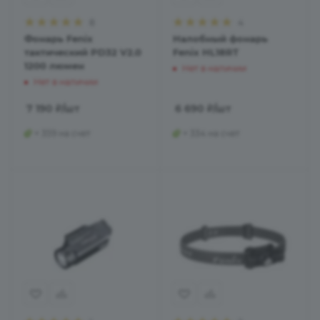
8
4
Фонарь Fenix
Налобный фонарь
тактический PD32 V2.0
Fenix HL18RT
1200 люмен
Нет в наличии
Нет в наличии
7 190
₽
/шт
6 690
₽
/шт
+ 359 на счет
+ 334 на счет