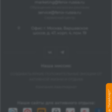
marketing@fenix-russia.ru
Обращения по вопросам рекламы
service@fenix-russia.ru
Сервисный центр
Офис: г. Москва, Варшавское
шоссе, д. 47, корп. 4, пом. 19
Наша миссия:
СОЗДАВАТЬ ЯРКИЕ ПОЛОЖИТЕЛЬНЫЕ ЭМОЦИИ ОТ
АКТИВНОЙ ЖИЗНИ И ОТДЫХА
Компания Авантмаркет
Помощь "ЛизаАлерт"
Наши сайты для активного отдыха: