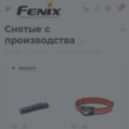
0
Снятые с
производства
4
—
—
Главная
Каталог
Снятые с производства
ФИЛЬТР