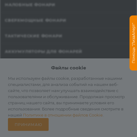
НАЛОБНЫЕ ФОНАРИ
СВЕРХМОЩНЫЕ ФОНАРИ
Помощь "ЛизаАлерт"
ТАКТИЧЕСКИЕ ФОНАРИ
АККУМУЛЯТОРЫ ДЛЯ ФОНАРЕЙ
КОМПАНИЯ
Файлы cookie
Мы используем файлы cookie, разработанные нашими
ИНФОРМАЦИЯ
специалистами, для анализа событий на нашем веб-
сайте, что позволяет нам улучшать взаимодействие с
пользователями и обслуживание. Продолжая просмотр
ПОМОЩЬ
страниц нашего сайта, вы принимаете условия его
использования. Более подробные сведения смотрите в
нашей
Политике в отношении файлов Cookie
.
+7 499 322-25-80
ПРИНИМАЮ
Каталог
Избранные
Главная
Корзина
Кабинет
info@fenix-russia.ru