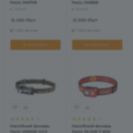
Fenix HM70R
Fenix HM65R
Много
Много
12 490
₽
/шт
12 090
₽
/шт
+ 624 на счет
+ 604 на счет
В КОРЗИНУ
В КОРЗИНУ
7
1
Налобный фонарь
Налобный фонарь
Fenix HM50R V2.0
Fenix HL32R-T 800