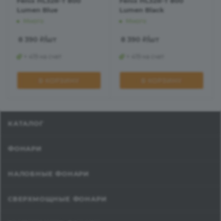
Fenix HL32R-T 800
Fenix HL32R-T 800
Lumen Blue
Lumen Black
Много
Много
8 390
₽
/шт
8 390
₽
/шт
+ 419 на счет
+ 419 на счет
В КОРЗИНУ
В КОРЗИНУ
КАТАЛОГ
ФОНАРИ
НАЛОБНЫЕ ФОНАРИ
СВЕРХМОЩНЫЕ ФОНАРИ