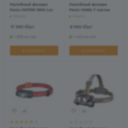
Налобный фонарь
Налобный фонарь
Fenix HM75R 1600 Lm
Fenix HM62-T магма
Много
Много
17 990
₽
/шт
8 990
₽
/шт
+ 899 на счет
+ 449 на счет
В КОРЗИНУ
В КОРЗИНУ
1