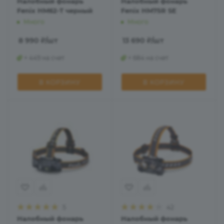
Налобный фонарь
Налобный фонарь
Fenix HM62-T черный
Fenix HM75R SE
Много
Много
8 990
₽
/шт
13 690
₽
/шт
+ 449 на счет
+ 684 на счет
В КОРЗИНУ
В КОРЗИНУ
5
42
Налобный фонарь
Налобный фонарь