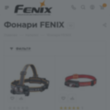
0
Фонари FENIX
10
—
—
Главная
Каталог
Фонари FENIX
ФИЛЬТР
1