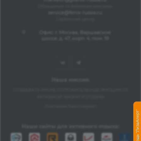
Обращения по вопросам рекламы
service@fenix-russia.ru
Сервисный центр
Офис: г. Москва, Варшавское
шоссе, д. 47, корп. 4, пом. 19
Наша миссия:
СОЗДАВАТЬ ЯРКИЕ ПОЛОЖИТЕЛЬНЫЕ ЭМОЦИИ ОТ
АКТИВНОЙ ЖИЗНИ И ОТДЫХА
Компания Авантмаркет
Помощь "ЛизаАлерт"
Наши сайты для активного отдыха: