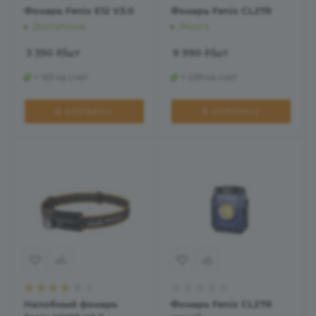
Фонарь Fenix E12 V3.0
Фонарь Fenix CL27R
Достаточно
Много
3 390
₽
/шт
9 990
₽
/шт
+ 169 на счет
+ 499 на счет
В КОРЗИНУ
В КОРЗИНУ
1
Налобный фонарь
Фонарь Fenix CL27R