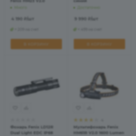
Fenix HM23 V2.0
синий
Много
Достаточно
4 190
₽
/шт
9 990
₽
/шт
+ 209 на счет
+ 499 на счет
В КОРЗИНУ
В КОРЗИНУ
4
Фонарь Fenix LD12R
Мультифонарь Fenix
Dual Light EDC IP68
HM61R V2.0 1600 Lumen