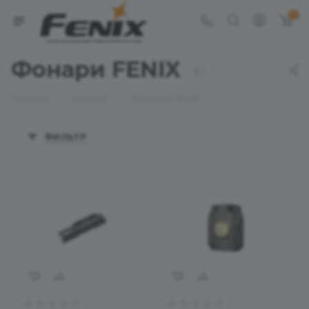
0
Фонари FENIX
8
—
—
Главная
Каталог
Фонари FENIX
ФИЛЬТР