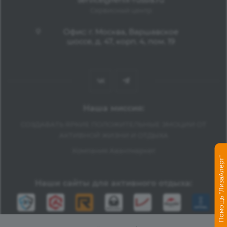
Сервисный центр
Офис: г. Москва, Варшавское
шоссе, д. 47, корп. 4, пом. 19
Наша миссия:
СОЗДАВАТЬ ЯРКИЕ ПОЛОЖИТЕЛЬНЫЕ ЭМОЦИИ ОТ
АКТИВНОЙ ЖИЗНИ И ОТДЫХА
Компания Авантмаркет
Помощь "ЛизаАлерт"
Наши сайты для активного отдыха: