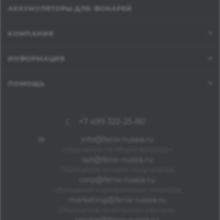
АККУМУЛЯТОРЫ ДЛЯ ФОНАРЕЙ
КОМПАНИЯ
ИНФОРМАЦИЯ
ПОМОЩЬ
+7 499 322-25-80
info@fenix-russia.ru
Обращения по общим вопросам
opt@fenix-russia.ru
Обращения оптовых покупателей
corp@fenix-russia.ru
Обращения корпоративных клиентов
marketing@fenix-russia.ru
Обращения по вопросам рекламы
service@fenix-russia.ru