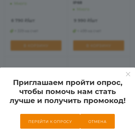
IP68
Много
Много
6 790
₽
/шт
9 990
₽
/шт
+ 339 на счет
+ 499 на счет
В КОРЗИНУ
В КОРЗИНУ
Приглашаем пройти опрос,
чтобы помочь нам стать
лучше и получить промокод!
6
ПЕРЕЙТИ К ОПРОСУ
ОТМЕНА
Фонарь Fenix
Мультифонарь Fenix
кемпинговый CP50R
HM71R 2700Lm Type-C