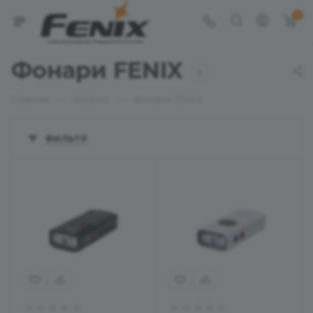
0
Фонари FENIX
8
—
—
Главная
Каталог
Фонари FENIX
ФИЛЬТР