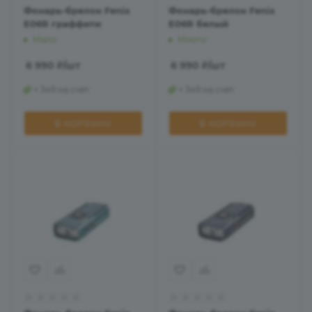
Фонарь-брелок Fenix
Фонарь-брелок Fenix
E06R граффити
E06R белый
Мало
Много
6 990
₽
/шт
6 990
₽
/шт
+ 349 на счет
+ 349 на счет
В КОРЗИНУ
В КОРЗИНУ