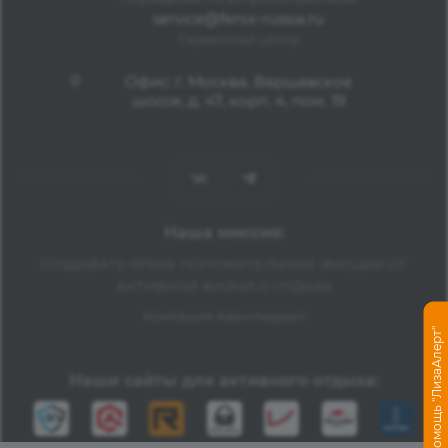
service@fenix-russia.ru
Сервисный центр
Офис: г. Москва, Варшавское
шоссе, д. 47, корп. 4, пом. 19
Наша миссия:
СОЗДАВАТЬ ЯРКИЕ ПОЛОЖИТЕЛЬНЫЕ ЭМОЦИИ ОТ
АКТИВНОЙ ЖИЗНИ И ОТДЫХА
Компания Авантмаркет
Помощь "ЛизаАлерт"
Наши сайты для активного отдыха: