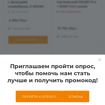
с функцией
тактический PD36R Pro
повербанка, E-SPARK
+ E03R V2.0 синий
Достаточно
Нет в наличии
4 890
₽
/шт
13 790
₽
/шт
+ 244 на счет
+ 689 на счет
В КОРЗИНУ
Приглашаем пройти опрос,
чтобы помочь нам стать
лучше и получить промокод!
ПЕРЕЙТИ К ОПРОСУ
ОТМЕНА
Фонарь Fenix
Фонарь Fenix E18R V2.0