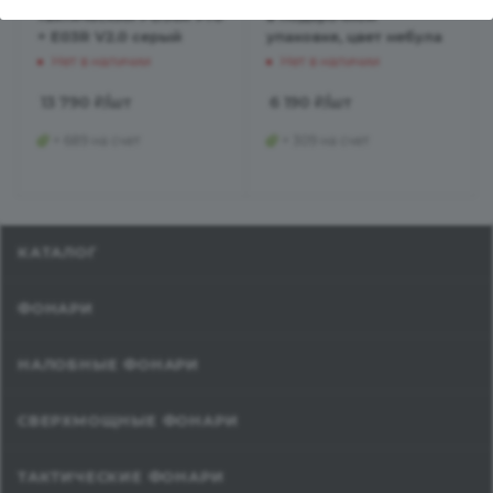
тактический PD36R Pro
в подарочной
+ E03R V2.0 серый
упаковке, цвет небула
Нет в наличии
Нет в наличии
13 790
₽
/шт
6 190
₽
/шт
+ 689 на счет
+ 309 на счет
КАТАЛОГ
ФОНАРИ
НАЛОБНЫЕ ФОНАРИ
СВЕРХМОЩНЫЕ ФОНАРИ
ТАКТИЧЕСКИЕ ФОНАРИ