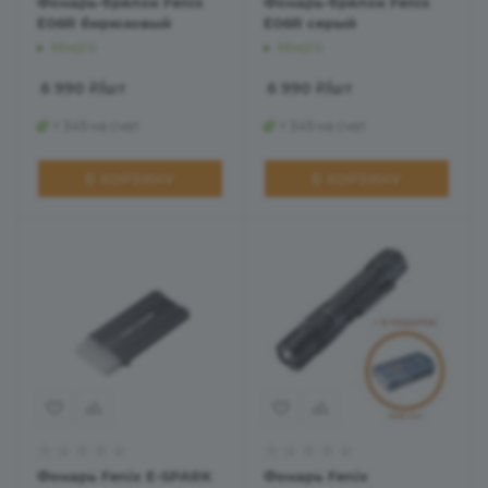
Фонарь-брелок Fenix
Фонарь-брелок Fenix
E06R бирюзовый
E06R серый
Много
Много
6 990
₽
/шт
6 990
₽
/шт
+ 349 на счет
+ 349 на счет
В КОРЗИНУ
В КОРЗИНУ
Фонарь Fenix E-SPARK
Фонарь Fenix