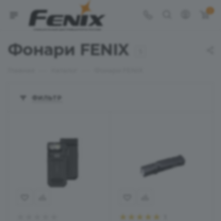
0
Фонари FENIX
5
—
—
Главная
Каталог
Фонари FENIX
ФИЛЬТР
1