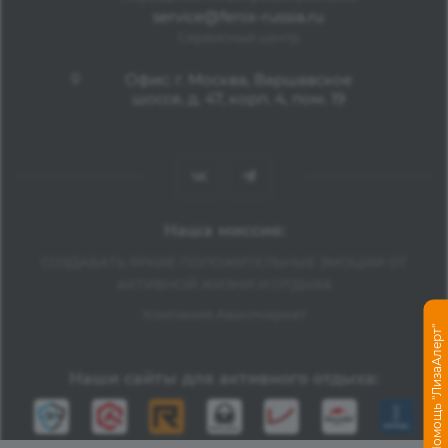
service@fenix-russia.ru
Сервисный центр
Офис: г. Москва, Варшавское
шоссе, д. 47, корп. 4, пом. 19
Наша миссия:
СОЗДАВАТЬ ЯРКИЕ ПОЛОЖИТЕЛЬНЫЕ ЭМОЦИИ ОТ
АКТИВНОЙ ЖИЗНИ И ОТДЫХА
Компания Авантмаркет
Помощь "ЛизаАлерт"
Наши сайты для активного отдыха: