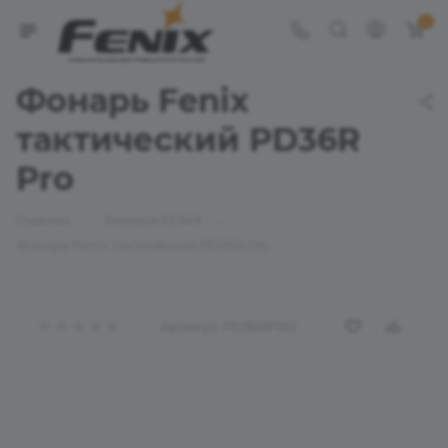
0
Фонарь Fenix
тактический PD36R
Pro
—
—
Главная
Фонари FENIX
Фонарь Fenix тактический PD36R Pro
Артикул:
PD36RPRO