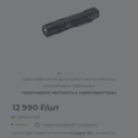
Цвет изделия на фото может незначительно
отличаться от оригинала
Гарантируем честность в характеристиках
12 990
₽
/шт
+ 649 на счет
Мало
Нашли дешевле? Сообщите!
Купите два товара и получите
Скидку 15%
, купите 3 и