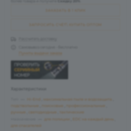
более товара и получите
Скидку 20%
.
ЗАКАЗАТЬ В 1 КЛИК
ЗАПРОСИТЬ СЧЁТ\ КУПИТЬ ОПТОМ
Рассчитать доставку
Самовывоз сегодня - бесплатно
Пункты выдачи заказа
Характеристики
Тип
—
Hi-End
,
максимальная пыле и водозащита
,
подствольные
,
поисковые
,
профессиональные
,
ручные
,
светодиодные
,
тактические
Назначение
—
для полиции
,
EDC на каждый день
,
для спасателей