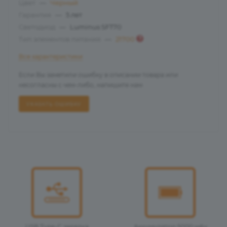
Цвет
—
Черный
Гарантия
—
5 лет
Светодиод
—
Luminus SFT70
?
Тип элементов питания
—
21700
Все характеристики
Если Вы заметили ошибку в описании товара или
несогласны с чем-либо, напишите нам
УКАЗАТЬ ОШИБКУ
USB Type-C зарядка
Аккумулятор 5000 мАч