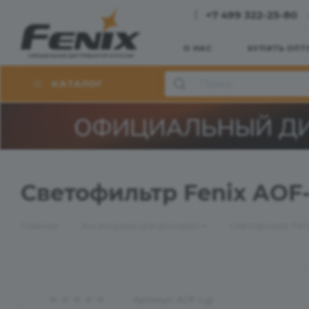
+7 499 322-25-80
О НАС
КУПИТЬ ОПТ
КАТАЛОГ
Светофильтр Fenix AOF
—
—
Главная
Аксессуары для фонарей
Светофильтр Fen
Артикул:
AOF-Lgr