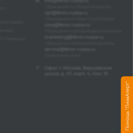
info@fenix-russia.ru
Обращения по общим вопросам
ром
opt@fenix-russia.ru
Обращения оптовых покупателей
ость товара
corp@fenix-russia.ru
фонарь
Обращения корпоративных клиентов
marketing@fenix-russia.ru
? Отвечаем!
Обращения по вопросам рекламы
service@fenix-russia.ru
Сервисный центр
Офис: г. Москва, Варшавское
шоссе, д. 47, корп. 4, пом. 19
Помощь "ЛизаАлерт"