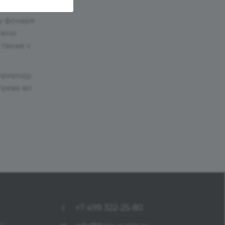
ву фонаря
enix
 также с
природу.
грева во
+7 499 322-25-80
ет