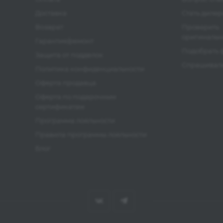
Доставка
Стать диле
Возврат
Проверить
оригинальн
Гарантия/ремонт
Подобрать 
Защита от подделок
Спрашивали
Политика конфиденциальности
Оферта продавца
Оферта по подарочным
сертификатам
Программа лояльности
Правила программы лояльности
Блог