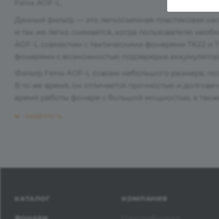
Fenix AOF-L.
Данный фильтр — это легкосъемная пластиковая нас
и так же легко снимается, когда пользователю необх
AOF-L совместим с тактическими фонарями TK22 и TK2
фонарями с возможностью подзарядки аккумуляторо
Фильтр Fenix AOF-L совсем небольшого размера, поэ
В то же время, он отличается прочностью и долговеч
время работы фонаря с большой мощностью, а также
КАТАЛОГ
КОМПАНИЯ
ФОНАРИ
О дистрибьюторе