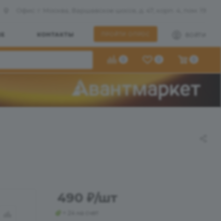
Офис: г. Москва, Варшавское шоссе, д. 47, корп. 4, пом. 19
ШЕ
КОНТАКТЫ
ПРОЙТИ ОПРОС
ВОЙТИ
0
0
0
490
₽
/шт
+ 24 на счет