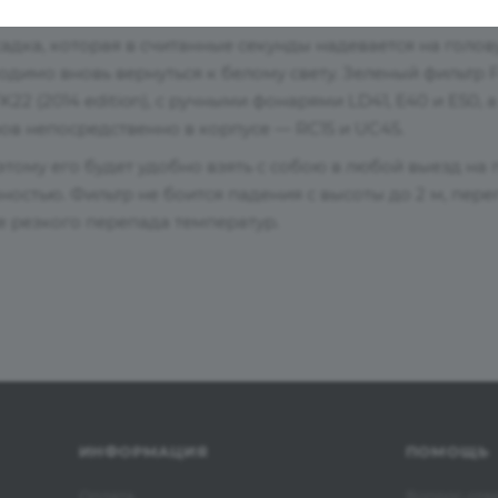
адка, которая в считанные секунды надевается на голо
одимо вновь вернуться к белому свету. Зеленый фильтр F
2 (2014 edition), с ручными фонарями LD41, E40 и E50, а
в непосредственно в корпусе — RC15 и UC45.
тому его будет удобно взять с собою в любой выезд на 
ностью. Фильтр не боится падения с высоты до 2 м, пере
 резкого перепада температур.
ИНФОРМАЦИЯ
ПОМОЩЬ
Оплата
Вопрос-отв