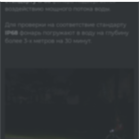
стандарту IP66
фонарь подвергается
воздействию мощного потока воды.
Для проверки на соответствие стандарту
IP68
фонарь погружают в воду на глубину
более 3-х метров на 30 минут.