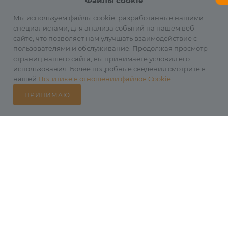
Файлы cookie
Мы используем файлы cookie, разработанные нашими
специалистами, для анализа событий на нашем веб-
сайте, что позволяет нам улучшать взаимодействие с
пользователями и обслуживание. Продолжая просмотр
страниц нашего сайта, вы принимаете условия его
Наша миссия:
использования. Более подробные сведения смотрите в
нашей
Политике в отношении файлов Cookie
.
СОЗДАВАТЬ ЯРКИЕ ПОЛОЖИТЕЛЬНЫЕ ЭМОЦИИ ОТ
АКТИВНОЙ ЖИЗНИ И ОТДЫХА
ПРИНИМАЮ
Компания Авантмаркет
Каталог
Избранные
Главная
Корзина
Кабинет
Наши сайты для активного отдыха:
2012-2026 © Официальный дистрибьютор Fenix в России