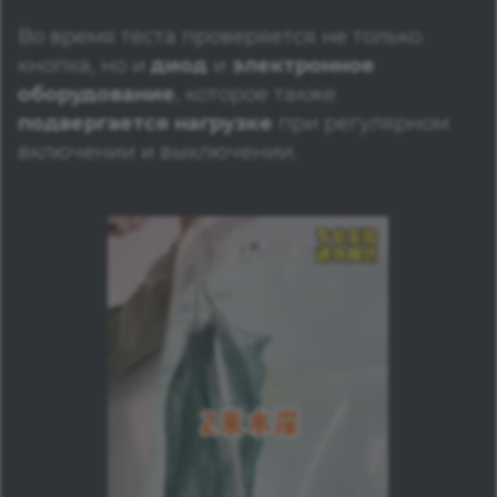
Во время теста проверяется не только
кнопка, но и
диод
и
электронное
оборудование
, которое также
подвергается нагрузке
при регулярном
включении и выключении.