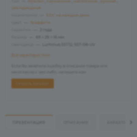
Тип
—
брелки
,
карманные
,
наключные
,
ручные
,
светодиодные
Назначение
—
EDC на каждый день
Цвет
—
Граффити
Гарантия
—
2 года
Размер
—
69 × 29 × 16 мм
Светодиод
—
Luminus SST12, SST-08-UV
Все характеристики
Если Вы заметили ошибку в описании товара или
несогласны с чем-либо, напишите нам
УКАЗАТЬ ОШИБКУ
ПРЕЗЕНТАЦИЯ
ОПИСАНИЕ
ХАРАКТЕРИС