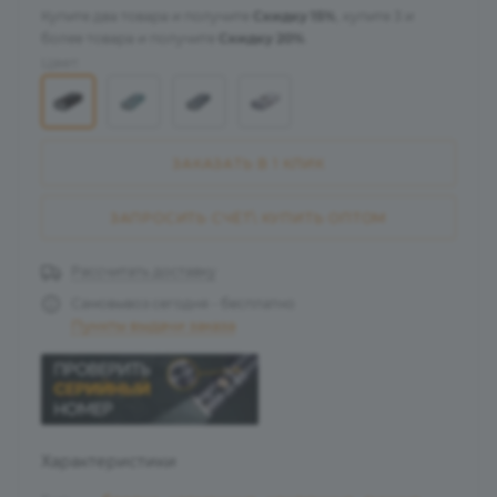
Купите два товара и получите
Скидку 15%
, купите 3 и
более товара и получите
Скидку 20%
.
Цвет:
ЗАКАЗАТЬ В 1 КЛИК
ЗАПРОСИТЬ СЧЁТ\ КУПИТЬ ОПТОМ
Рассчитать доставку
Самовывоз сегодня - бесплатно
Пункты выдачи заказа
Характеристики