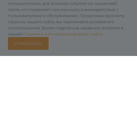
специалистами, для анализа событий на нашем веб-
сайте, что позволяет нам улучшать взаимодействие с
пользователями и обслуживание. Продолжая просмотр
страниц нашего сайта, вы принимаете условия его
использования. Более подробные сведения смотрите в
нашей
Политике в отношении файлов Cookie
.
ПРИНИМАЮ
Каталог
Избранные
Главная
Корзина
Кабинет