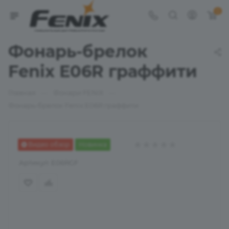
0
Фонарь-брелок
Fenix E06R граффити
—
—
Главная
Фонари FENIX
Фонарь-брелок Fenix E06R граффити
Видео обзор
Новинка
Артикул:
E06RGF