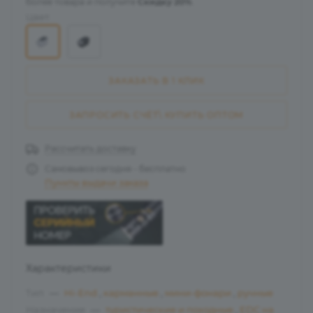
более товара и получите
Скидку 20%
.
Цвет:
ЗАКАЗАТЬ В 1 КЛИК
ЗАПРОСИТЬ СЧЁТ\ КУПИТЬ ОПТОМ
Рассчитать доставку
Самовывоз сегодня - бесплатно
Пункты выдачи заказа
Характеристики
Тип
—
Hi-End
,
карманные
,
мини-фонари
,
ручные
Назначение
—
туристические и походные
,
EDC на