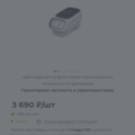
Цвет изделия на фото может незначительно
отличаться от оригинала
Гарантируем честность в характеристиках
3 690
₽
/шт
+ 184 на счет
Много
Нашли дешевле? Сообщите!
Купите два товара и получите
Скидку 15%
, купите 3 и