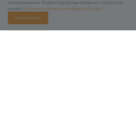
использования. Более подробные сведения смотрите в
нашей
Политике в отношении файлов Cookie
.
ПРИНИМАЮ
Каталог
Избранные
Главная
Корзина
Кабинет
Статьи
31.10.2025
Зачем нужен
красный свет в
фонарях
В КОРЗИНУ