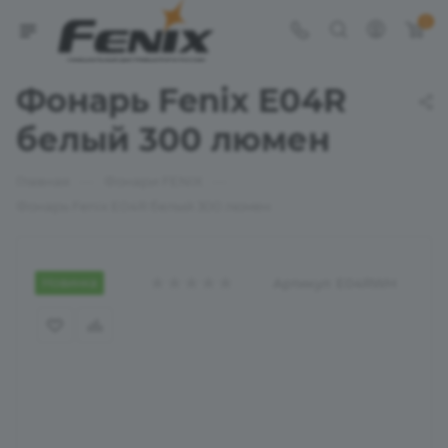
0
Фонарь Fenix E04R
белый 300 люмен
—
—
Главная
Фонари FENIX
Фонарь Fenix E04R белый 300 люмен
Новинка
Артикул:
E04RWH