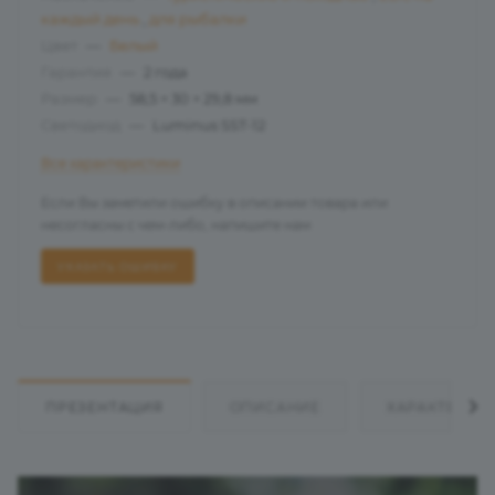
каждый день
,
для рыбалки
Цвет
—
Белый
Гарантия
—
2 года
Размер
—
58,5 × 30 × 29,8 мм
Светодиод
—
Luminus SST-12
Все характеристики
Если Вы заметили ошибку в описании товара или
несогласны с чем-либо, напишите нам
УКАЗАТЬ ОШИБКУ
ПРЕЗЕНТАЦИЯ
ОПИСАНИЕ
ХАРАКТЕРИС