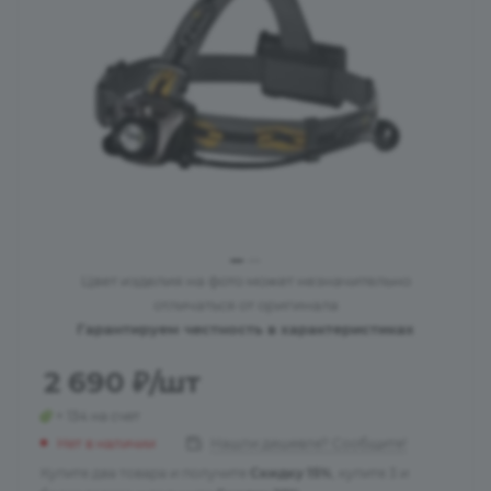
Цвет изделия на фото может незначительно
отличаться от оригинала
Гарантируем честность в характеристиках
2 690
₽
/шт
+ 134 на счет
Нет в наличии
Нашли дешевле? Сообщите!
Купите два товара и получите
Скидку 15%
, купите 3 и