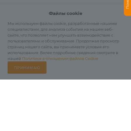
Файлы cookie
Мы используем файлы cookie, разработанные нашими
специалистами, для анализа событий на нашем веб-
сайте, что позволяет нам улучшать взаимодействие с
пользователями и обслуживание. Продолжая просмотр
страниц нашего сайта, вы принимаете условия его
использования. Более подробные сведения смотрите в
нашей
Политике в отношении файлов Cookie
.
ПРИНИМАЮ
Каталог
Избранные
Главная
Корзина
Кабинет