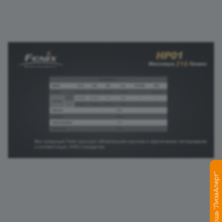
Помощь "ЛизаАлерт"