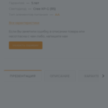
Гарантия
—
5 лет
Светодиод
—
Cree XP-G (R5)
Тип элементов питания
—
АА
Все характеристики
Если Вы заметили ошибку в описании товара или
несогласны с чем-либо, напишите нам
УКАЗАТЬ ОШИБКУ
ПРЕЗЕНТАЦИЯ
ОПИСАНИЕ
ХАРАКТЕРИС