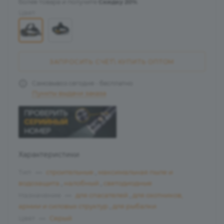
более товара и получите
Скидку 20%
.
Цвет:
ЗАПРОСИТЬ СЧЁТ\ КУПИТЬ ОПТОМ
Самовывоз сегодня - бесплатно
Пункты выдачи заказа
Характеристики
Тип
—
cтроительные
,
максимальная пыле и
водозащита
,
налобный
,
светодиодные
Назначение
—
для спасателей
,
для охотников,
армии и силовых структур
,
для рыбалки
Цвет
—
Серый