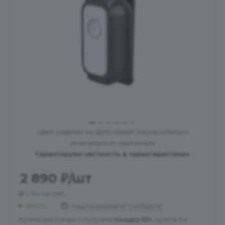
Цвет изделия на фото может незначительно
отличаться от оригинала
Гарантируем честность в характеристиках
2 890
₽
/шт
+ 144 на счет
Много
Нашли дешевле? Сообщите!
Купите два товара и получите
Скидку 15%
, купите 3 и