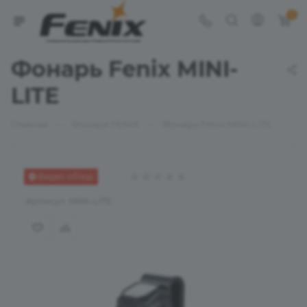
0
Фонарь Fenix MINI-
LITE
—
—
Главная
Фонари FENIX
Фонарь Fenix MINI-LITE
Видео обзор
Артикул:
MINI-LITE