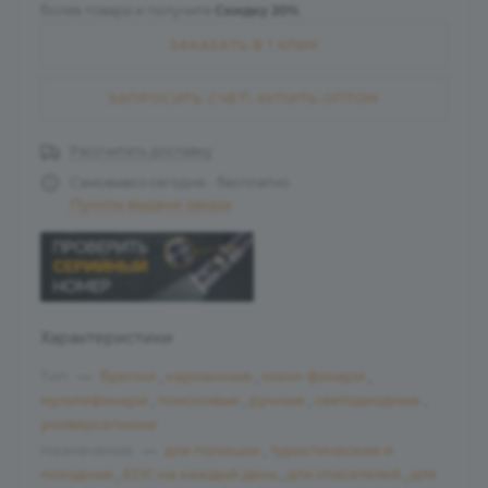
более товара и получите
Скидку 20%
.
ЗАКАЗАТЬ В 1 КЛИК
ЗАПРОСИТЬ СЧЁТ\ КУПИТЬ ОПТОМ
Рассчитать доставку
Самовывоз сегодня - бесплатно
Пункты выдачи заказа
Характеристики
Тип
—
брелки
,
карманные
,
мини-фонари
,
мультифонари
,
поисковые
,
ручные
,
светодиодные
,
универсальные
Назначение
—
для полиции
,
туристические и
походные
,
EDC на каждый день
,
для спасателей
,
для