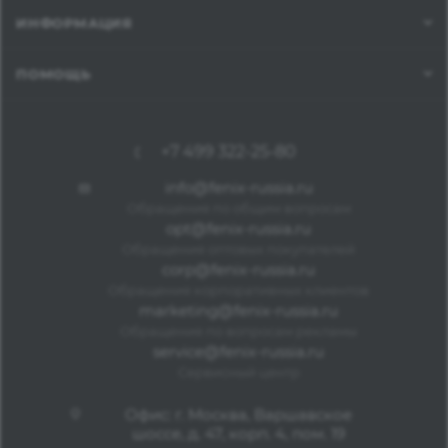
ИНФОРМАЦИЯ
ПОМОЩЬ
+7 499 322-25-80
info@fenix-russia.ru
Обращения по общим вопросам
opt@fenix-russia.ru
Обращения оптовых покупателей
corp@fenix-russia.ru
Обращения корпоративных клиентов
marketing@fenix-russia.ru
Обращения по вопросам рекламы
service@fenix-russia.ru
Сервисный центр
Офис: г. Москва, Варшавское
шоссе, д. 47, корп. 4, пом. 19