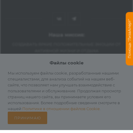
Помощь "ЛизаАлерт"
Наша миссия:
СОЗДАВАТЬ ЯРКИЕ ПОЛОЖИТЕЛЬНЫЕ ЭМОЦИИ ОТ
АКТИВНОЙ ЖИЗНИ И ОТДЫХА
Компания Авантмаркет
Файлы cookie
Мы используем файлы cookie, разработанные нашими
Наши сайты для активного отдыха:
специалистами, для анализа событий на нашем веб-
сайте, что позволяет нам улучшать взаимодействие с
пользователями и обслуживание. Продолжая просмотр
страниц нашего сайта, вы принимаете условия его
использования. Более подробные сведения смотрите в
нашей
Политике в отношении файлов Cookie
.
ПРИНИМАЮ
Каталог
Избранные
Главная
Корзина
Кабинет
2012-2026 © Официальный дистрибьютор Fenix в России