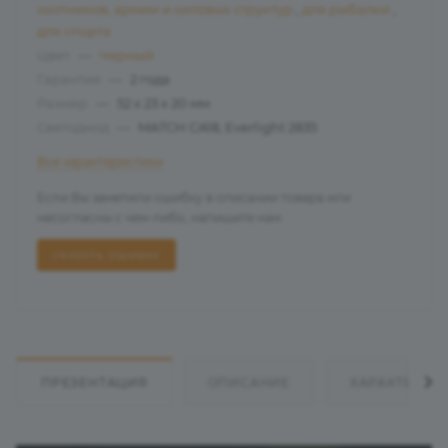
охотников, армии и силовых структур
,
для рыбалки
,
для спорта
Цвет
—
Черный
Гарантия
—
2 года
Размер
—
52 х 23 х 20 мм
Светодиод
—
MATCH CA18, Everlight 2835
Все характеристики
Если Вы заметили ошибку в описании товара или
несогласны с чем-либо, напишите нам
УКАЗАТЬ ОШИБКУ
ПРЕЗЕНТАЦИЯ
ОПИСАНИЕ
ХАРАКТЕРИС