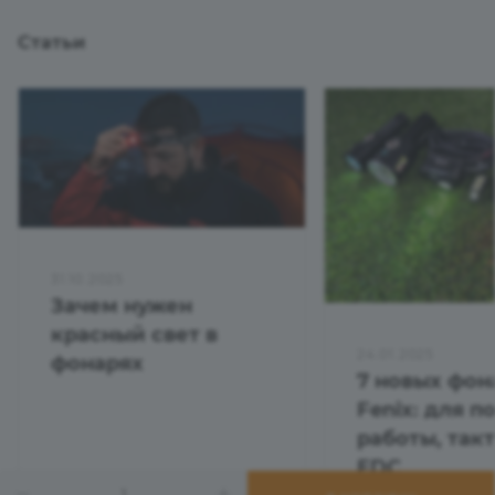
Статьи
31.10.2025
Зачем нужен
красный свет в
24.01.2025
фонарях
7 новых фон
Fenix: для п
работы, так
EDC