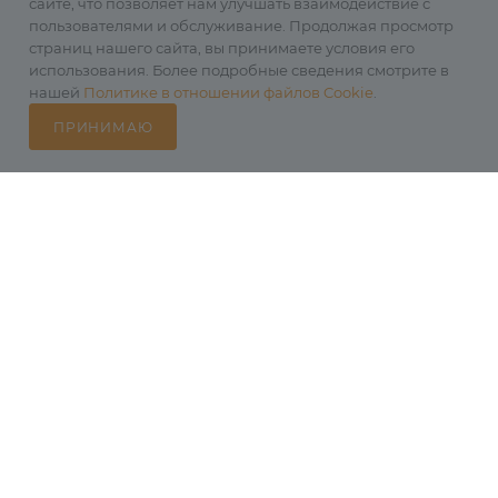
сайте, что позволяет нам улучшать взаимодействие с
пользователями и обслуживание. Продолжая просмотр
страниц нашего сайта, вы принимаете условия его
использования. Более подробные сведения смотрите в
нашей
Политике в отношении файлов Cookie
.
ПРИНИМАЮ
Каталог
Избранные
Главная
Корзина
Кабинет