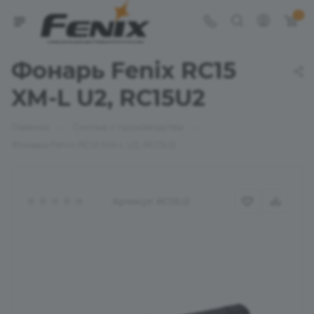
0
Фонарь Fenix RC15
XM-L U2, RC15U2
—
—
Главная
Снятые с производства
Фонарь Fenix RC15 XM-L U2, RC15U2
Артикул:
RC15U2