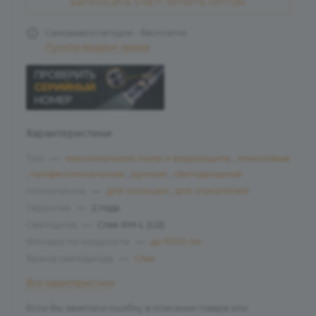
ЗАПРОСИТЬ СЧЁТ\ КУПИТЬ ОПТОМ
Самовывоз сегодня - бесплатно
Пункты выдачи заказа
Характеристики
Тип
—
максимальная пыле и водозащита
,
поисковые
,
профессиональные
,
ручные
,
светодиодные
Назначение
—
для полиции
,
для спасателей
Гарантия
—
2 года
Светодиод
—
Cree XM-L (U2)
Фонари по мощности
—
до 1000 лм
Бренд светодиода
—
Cree
Все характеристики
Если Вы заметили ошибку в описании товара или