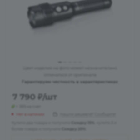
Цвет изделия на фото может незначительно
отличаться от оригинала
Гарантируем честность в характеристиках
7 790
₽
/шт
+ 389 на счет
Нет в наличии
Нашли дешевле? Сообщите!
Купите два товара и получите
Скидку 15%
, купите 3 и
более товара и получите
Скидку 20%
.