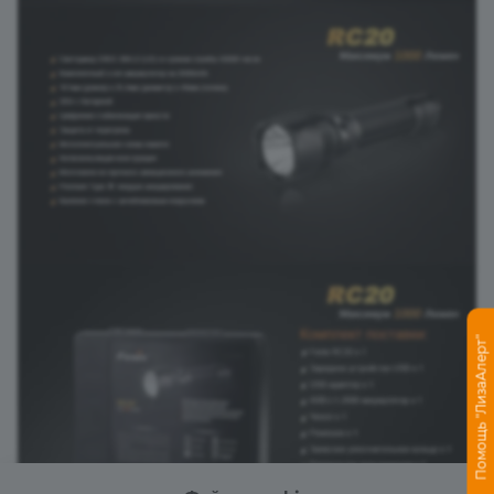
Помощь "ЛизаАлерт"