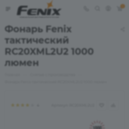
0
Фонарь Fenix
тактический
RC20XML2U2 1000
люмен
—
—
Главная
Снятые с производства
Фонарь Fenix тактический RC20XML2U2 1000 люмен
Артикул:
RC20XML2U2
4