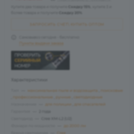
Купите два товара и получите
Скидку 15%
, купите 3 и
более товара и получите
Скидку 20%
.
ЗАПРОСИТЬ СЧЁТ\ КУПИТЬ ОПТОМ
Самовывоз сегодня - бесплатно
Пункты выдачи заказа
Характеристики
Тип
—
максимальная пыле и водозащита
,
поисковые
,
профессиональные
,
ручные
,
светодиодные
Назначение
—
для полиции
,
для спасателей
Гарантия
—
2 года
Светодиод
—
Cree XM-L2 (U2)
Фонари по мощности
—
до 2000 лм
Бренд светодиода
—
Cree