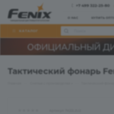
+7 499 322-25-80
О НАС
КУПИТЬ ОПТ
КАТАЛОГ
Тактический фонарь Fen
—
—
Главная
Снятые с производства
Тактический фонарь
Артикул:
TK22L2U2