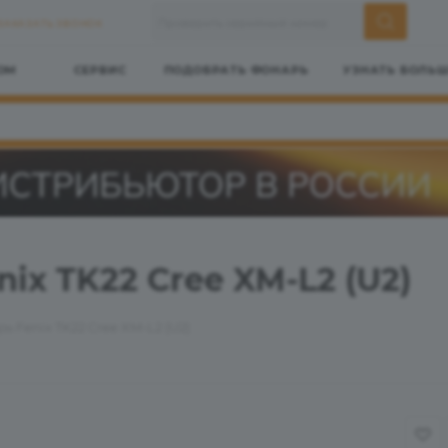
ЗАКАЗАТЬ ЗВОНОК
ОМ
СЕРВИС
ПОДОБРАТЬ ФОНАРЬ
УЗНАТЬ БОЛЬ
ix TK22 Cree XM-L2 (U2)
 Fenix TK22 Cree XM-L2 (U2)