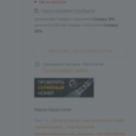
Нет в наличии
Нашли дешевле? Сообщите!
Купите два товара и получите
Скидку 15%
,
купите 3 и более товара и получите
Скидку
20%
.
ЗАПРОСИТЬ СЧЁТ\ КУПИТЬ ОПТОМ
Самовывоз сегодня - бесплатно
Пункты выдачи заказа
Характеристики
Тип
—
cтроительные
,
максимальная пыле
и водозащита
,
подствольные
,
профессиональные
,
ручные
,
светодиодные