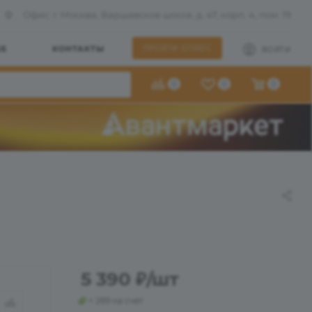
Офис: г. Москва, Варшавское шоссе, д. 47, корп. 4, пом. 19
ШЕ
КОНТАКТЫ
ПРОЙТИ ОПРОС
ВОЙТИ
0
0
0
5 390
₽
/шт
+ 269 на счет