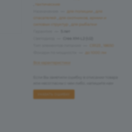
,
тактические
Назначение
—
для полиции
,
для
спасателей
,
для охотников, армии и
силовых структур
,
для рыбалки
Гарантия
—
5 лет
Светодиод
—
Cree XM-L2 (U2)
Тип элементов питания
—
CR123
,
18650
Фонари по мощности
—
до 1000 лм
Все характеристики
Если Вы заметили ошибку в описании товара
или несогласны с чем-либо, напишите нам
УКАЗАТЬ ОШИБКУ