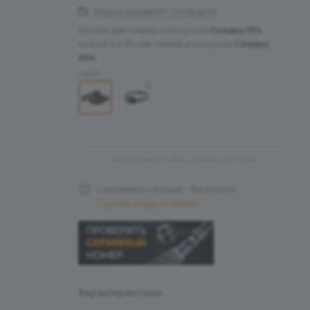
Нашли дешевле? Сообщите!
Купите два товара и получите
Скидку 15%
,
купите 3 и более товара и получите
Скидку
20%
.
Цвет:
ЗАПРОСИТЬ СЧЁТ\ КУПИТЬ ОПТОМ
Самовывоз сегодня - бесплатно
Пункты выдачи заказа
Характеристики