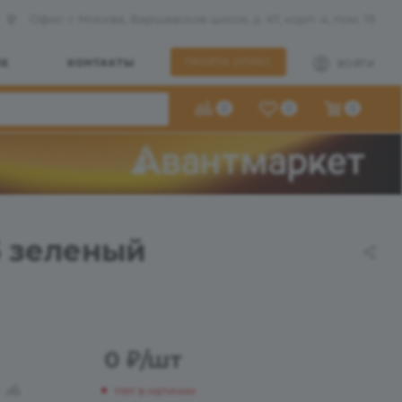
Офис: г. Москва, Варшавское шоссе, д. 47, корп. 4, пом. 19
ШЕ
КОНТАКТЫ
ПРОЙТИ ОПРОС
ВОЙТИ
0
0
0
5 зеленый
0
₽
/шт
Нет в наличии