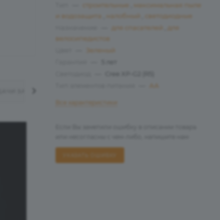
Тип
—
cтроительные
,
максимальная пыле
и водозащита
,
налобный
,
светодиодные
Назначение
—
для спасателей
,
для
велосипедистов
Цвет
—
Зеленый
Гарантия
—
5 лет
Светодиод
—
Cree XP-G2 (R5)
Тип элементов питания
—
АА
ДАЧИ ЗАКАЗА
Все характеристики
Если Вы заметили ошибку в описании товара
или несогласны с чем-либо, напишите нам
УКАЗАТЬ ОШИБКУ