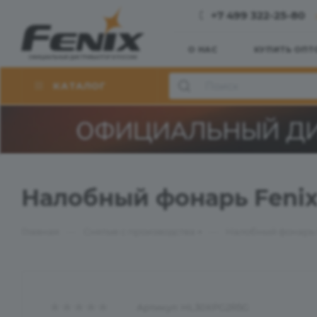
+7 499 322-25-80
О НАС
КУПИТЬ ОПТ
КАТАЛОГ
Налобный фонарь Fenix 
—
—
Главная
Снятые с производства
Налобный фонарь F
Артикул:
HL30XPG2R5G