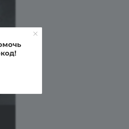
омочь
код!