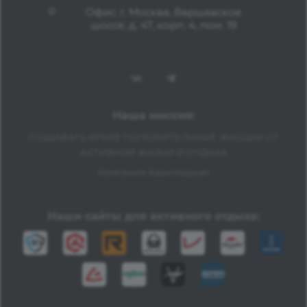
Офис: г. Москва, Варшавское
шоссе, д. 47, корп. 4, пом. 19
Наша миссия:
СОЗДАВАТЬ ЯРКИЕ ПОЛОЖИТЕЛЬНЫЕ ЭМОЦИИ ОТ
АКТИВНОЙ ЖИЗНИ И ОТДЫХА
Компания Авантмаркет
Наши сайты для активного отдыха: