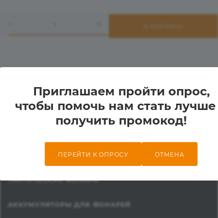
ОЗНАКОМИТЬСЯ С ОФЕРТОЙ ПОДАРОЧНЫХ СЕРТИФИКА
В КОРЗИНУ
КАТАЛОГ
Приглашаем пройти опрос,
чтобы помочь нам стать лучше
ФОНАРИ
получить промокод!
НАЛОБНЫЕ ФОНАРИ
ПЕРЕЙТИ К ОПРОСУ
ОТМЕНА
СВЕРХМОЩНЫЕ ФОНАРИ
ТАКТИЧЕСКИЕ ФОНАРИ
АККУМУЛЯТОРЫ ДЛЯ ФОНАРЕЙ