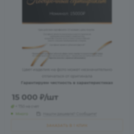
Цвет изделия на фото может незначительно
отличаться от оригинала
Гарантируем честность в характеристиках
15 000
₽
/шт
+ 750 на счет
Много
Нашли дешевле? Сообщите!
ЗАКАЗАТЬ В 1 КЛИК