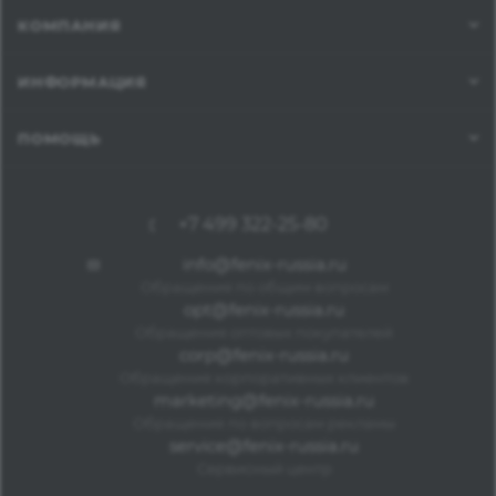
КОМПАНИЯ
ИНФОРМАЦИЯ
ПОМОЩЬ
+7 499 322-25-80
info@fenix-russia.ru
Обращения по общим вопросам
opt@fenix-russia.ru
Обращения оптовых покупателей
corp@fenix-russia.ru
Обращения корпоративных клиентов
marketing@fenix-russia.ru
Обращения по вопросам рекламы
service@fenix-russia.ru
Сервисный центр