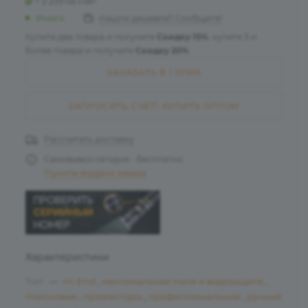
+ 2 259 на счет
Много
Нашли дешевле? Сообщите!
Купите два товара и получите
Скидку 15%
, купите 3 и
более товара и получите
Скидку 20%
.
ЗАКАЗАТЬ В 1 КЛИК
ЗАПРОСИТЬ СЧЁТ\ КУПИТЬ ОПТОМ
Рассчитать доставку
Самовывоз сегодня - бесплатно
Пункты выдачи заказа
Характеристики
Тип
—
Hi-End
,
максимальная пыле и водозащита
,
поисковые
,
прожекторы
,
профессиональные
,
ручные