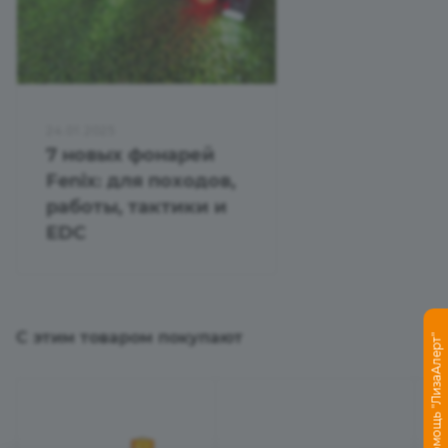
24.01.2025
7 новых фонарей
Fenix: для походов,
работы, тактики и
EDC
С этим товаром покупают
Помощь "ЛизаАлерт"