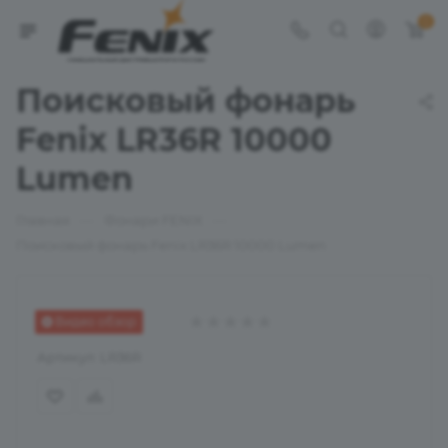
0
Поисковый фонарь
Fenix LR36R 10000
Lumen
—
—
Главная
Фонари FENIX
Поисковый фонарь Fenix LR36R 10000 Lumen
Видео обзор
Артикул:
LR36R