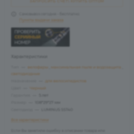
ЗАПРОСИТЬ СЧЁТ\ КУПИТЬ ОПТОМ
Самовывоз сегодня - бесплатно
Пункты выдачи заказа
Характеристики
Тип
—
велофары
,
максимальная пыле и водозащита
,
светодиодные
Назначение
—
для велосипедистов
Цвет
—
Черный
Гарантия
—
5 лет
Размер
—
108*29*27 мм
Светодиод
—
LUMINUS SST40
Все характеристики
Если Вы заметили ошибку в описании товара или