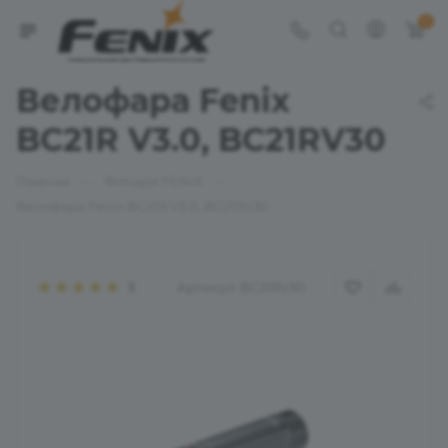
0
Велофара Fenix
BC21R V3.0, BC21RV30
—
—
Главная
Фонари FENIX
Велофара Fenix BC21R V3.0, BC21RV30
Артикул:
BC21RV30
3