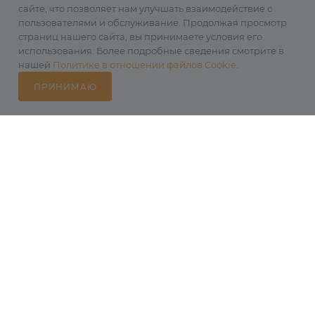
сайте, что позволяет нам улучшать взаимодействие с
пользователями и обслуживание. Продолжая просмотр
страниц нашего сайта, вы принимаете условия его
использования. Более подробные сведения смотрите в
нашей
Политике в отношении файлов Cookie
.
ПРИНИМАЮ
Каталог
Избранные
Главная
Корзина
Кабинет
С этим товаром покупают