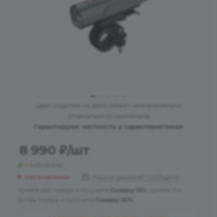
Цвет изделия на фото может незначительно
отличаться от оригинала
Гарантируем честность в характеристиках
8 990
₽
/шт
+ 449 на счет
Нет в наличии
Нашли дешевле? Сообщите!
Купите два товара и получите
Скидку 15%
, купите 3 и
более товара и получите
Скидку 20%
.