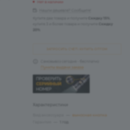
Нет в наличии
Нашли дешевле? Сообщите!
Купите два товара и получите
Скидку 15%
,
купите 3 и более товара и получите
Скидку
20%
.
ЗАПРОСИТЬ СЧЁТ\ КУПИТЬ ОПТОМ
Самовывоз сегодня - бесплатно
Пункты выдачи заказа
Характеристики
Вид аксессуара
—
выносная кнопка
Гарантия
—
1 год