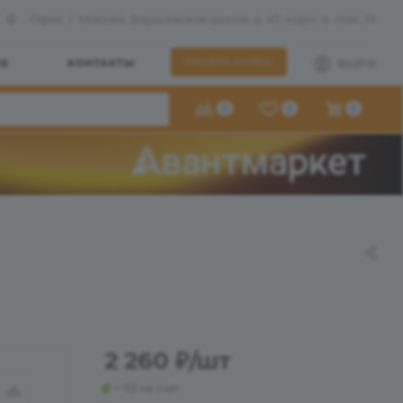
Офис: г. Москва, Варшавское шоссе, д. 47, корп. 4, пом. 19
ШЕ
КОНТАКТЫ
ПРОЙТИ ОПРОС
ВОЙТИ
0
0
0
2 260
₽
/шт
+ 113 на счет