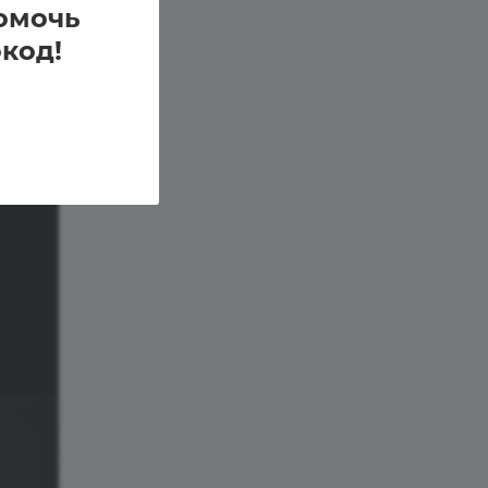
омочь
код!