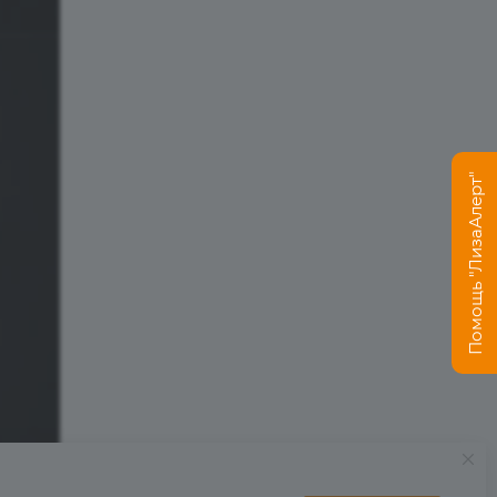
Помощь "ЛизаАлерт"