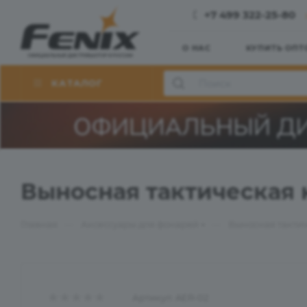
+7 499 322-25-80
О НАС
КУПИТЬ ОПТ
КАТАЛОГ
Выносная тактическая 
—
—
Главная
Аксессуары для фонарей
Выносная тактич
Артикул:
AER-02