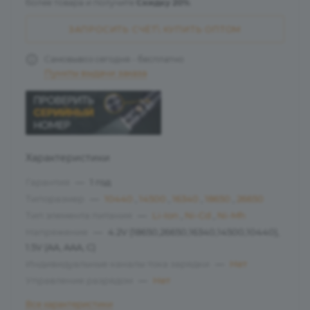
более товара и получите
Скидку 20%
.
ЗАПРОСИТЬ СЧЁТ\ КУПИТЬ ОПТОМ
Самовывоз сегодня - бесплатно
Пункты выдачи заказа
Характеристики
Гарантия
—
1 год
Типоразмер
—
10440
,
14500
,
16340
,
18650
,
26650
Тип элемента питания
—
Li-Ion
,
Ni-Cd
,
Ni-Mh
Напряжение
—
4.2V (18650,26650,16340,14500,10440),
1.5V (AA, AAA, C)
Индивидуальные каналы тока зарядки
—
Нет
Управление разрядом
—
Нет
Все характеристики