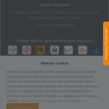
Наша миссия:
СОЗДАВАТЬ ЯРКИЕ ПОЛОЖИТЕЛЬНЫЕ ЭМОЦИИ ОТ
АКТИВНОЙ ЖИЗНИ И ОТДЫХА
Компания Авантмаркет
Помощь "ЛизаАлерт"
Наши сайты для активного отдыха:
Файлы cookie
Мы используем файлы cookie, разработанные нашими
специалистами, для анализа событий на нашем веб-
сайте, что позволяет нам улучшать взаимодействие с
2012-2026 © Официальный дистрибьютор Fenix в России
пользователями и обслуживание. Продолжая просмотр
страниц нашего сайта, вы принимаете условия его
использования. Более подробные сведения смотрите в
нашей
Политике в отношении файлов Cookie
.
ПРИНИМАЮ