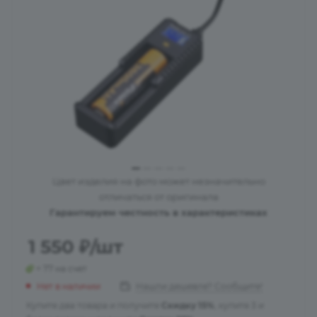
Цвет изделия на фото может незначительно
отличаться от оригинала
Гарантируем честность в характеристиках
1 550
₽
/шт
+ 77 на счет
Нет в наличии
Нашли дешевле? Сообщите!
Купите два товара и получите
Скидку 15%
, купите 3 и