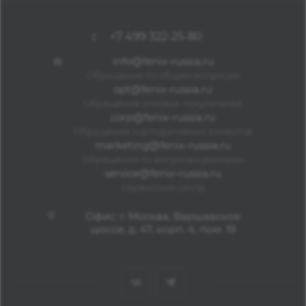
+7 499 322-25-80
info@fenix-russia.ru
Обращения по общим вопросам
opt@fenix-russia.ru
Обращения оптовых покупателей
corp@fenix-russia.ru
Обращения корпоративных клиентов
marketing@fenix-russia.ru
Обращения по вопросам рекламы
service@fenix-russia.ru
Сервисный центр
Офис: г. Москва, Варшавское
шоссе, д. 47, корп. 4, пом. 19