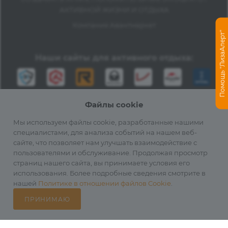
АКТИВНОЙ ЖИЗНИ И ОТДЫХА
Компания Авантмаркет
Помощь "ЛизаАлерт"
Наши сайты для активного отдыха:
Файлы cookie
Мы используем файлы cookie, разработанные нашими
специалистами, для анализа событий на нашем веб-
сайте, что позволяет нам улучшать взаимодействие с
2012-2026 © Официальный дистрибьютор Fenix в России
пользователями и обслуживание. Продолжая просмотр
страниц нашего сайта, вы принимаете условия его
использования. Более подробные сведения смотрите в
нашей
Политике в отношении файлов Cookie
.
ПРИНИМАЮ
Каталог
Избранные
Главная
Корзина
Кабинет