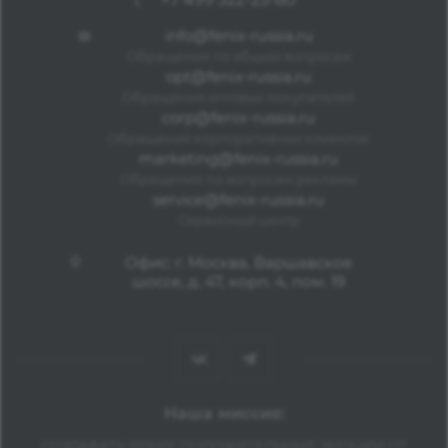
info@fenix-russia.ru
Обращения по общим вопросам
opt@fenix-russia.ru
Обращения оптовых покупателей
corp@fenix-russia.ru
Обращения корпоративных клиентов
marketing@fenix-russia.ru
Обращения по вопросам рекламы
service@fenix-russia.ru
Сервисный центр
Офис: г. Москва, Варшавское
шоссе, д. 47, корп. 4, пом. 19
Наша миссия:
СОЗДАВАТЬ ЯРКИЕ ПОЛОЖИТЕЛЬНЫЕ ЭМОЦИИ ОТ