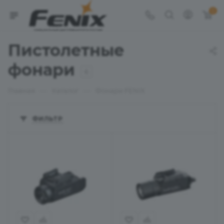
0
Пистолетные
фонари
6
—
—
Главная
Каталог
Фонари FENIX
ФИЛЬТР