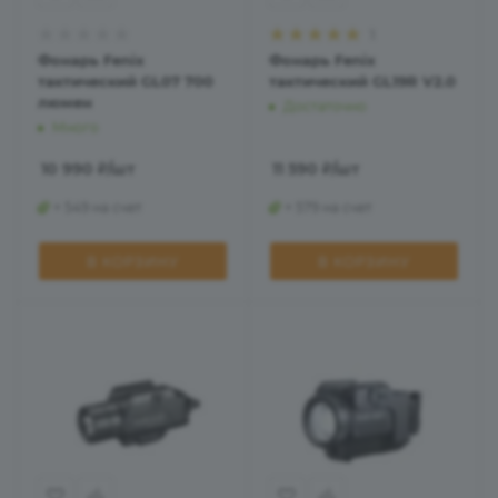
1
Фонарь Fenix
Фонарь Fenix
тактический GL07 700
тактический GL19R V2.0
люмен
Достаточно
Много
10 990
₽
/шт
11 590
₽
/шт
+ 549 на счет
+ 579 на счет
В КОРЗИНУ
В КОРЗИНУ