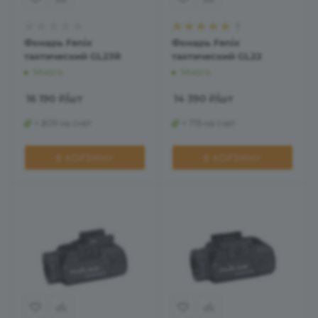
1
Фонарь Fenix
Фонарь Fenix
тактический GL23R
тактический GL22
Много
Много
16 190
₽
/шт
14 390
₽
/шт
+ 809 на счет
+ 719 на счет
В КОРЗИНУ
В КОРЗИНУ